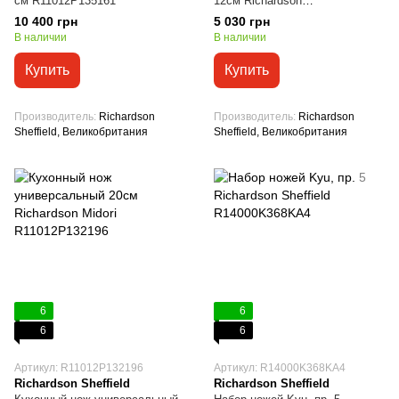
см R11012P135161
12см Richardson
R11012P131116
10 400 грн
5 030 грн
В наличии
В наличии
Купить
Купить
Производитель
Richardson
Производитель
Richardson
Sheffield, Великобритания
Sheffield, Великобритания
6
6
6
6
Артикул: R11012P132196
Артикул: R14000K368KA4
Richardson Sheffield
Richardson Sheffield