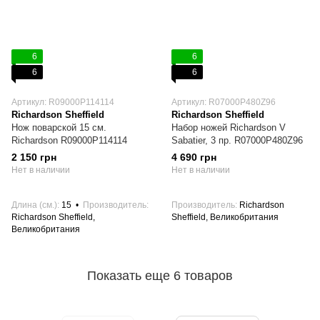
6
6
6
6
Артикул: R09000P114114
Артикул: R07000P480Z96
Richardson Sheffield
Richardson Sheffield
Нож поварской 15 см.
Набор ножей Richardson V
Richardson R09000P114114
Sabatier, 3 пр. R07000P480Z96
2 150 грн
4 690 грн
Нет в наличии
Нет в наличии
Длина (см.)
15
Производитель
Производитель
Richardson
Richardson Sheffield,
Sheffield, Великобритания
Великобритания
Показать еще 6 товаров