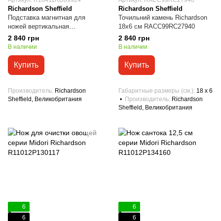
Артикул: R16411RD09924
Артикул: RACC99RC27940
Richardson Sheffield
Richardson Sheffield
Подставка магнитная для
Точильний камень Richardson
ножей вертикальная
18х6 см RACC99RC27940
Richardson Sheffield
2 840 грн
2 840 грн
R16411RD09924
В наличии
В наличии
Купить
Купить
Производитель
Richardson
Габаритные размеры (см.)
18 х 6
Sheffield, Великобритания
Производитель
Richardson
Sheffield, Великобритания
6
6
6
6