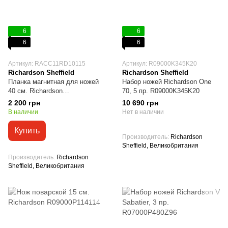
6
6
6
6
Артикул: RACC11RD10115
Артикул: R09000K345K20
Richardson Sheffield
Richardson Sheffield
Планка магнитная для ножей
Набор ножей Richardson One
40 см. Richardson
70, 5 пр. R09000K345K20
RACC11RD10115
2 200 грн
10 690 грн
В наличии
Нет в наличии
Купить
Производитель
Richardson
Sheffield, Великобритания
Производитель
Richardson
Sheffield, Великобритания