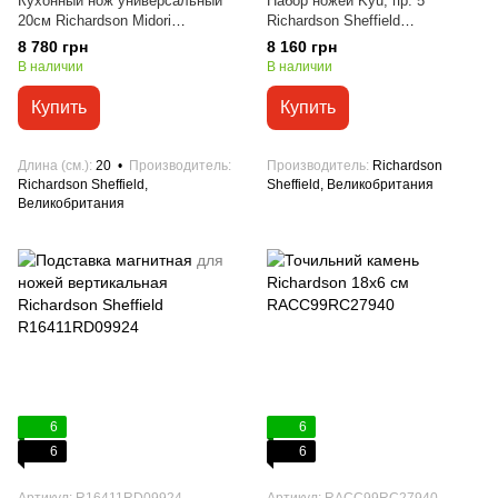
Кухонный нож универсальный
Набор ножей Kyu, пр. 5
20см Richardson Midori
Richardson Sheffield
R11012P132196
R14000K368KA4
8 780 грн
8 160 грн
В наличии
В наличии
Купить
Купить
Длина (см.)
20
Производитель
Производитель
Richardson
Richardson Sheffield,
Sheffield, Великобритания
Великобритания
6
6
6
6