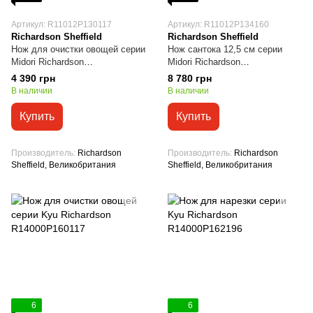
Артикул: R11012P130117
Артикул: R11012P134160
Richardson Sheffield
Richardson Sheffield
Нож для очистки овощей серии
Нож сантока 12,5 см серии
Midori Richardson
Midori Richardson
R11012P130117
R11012P134160
4 390 грн
8 780 грн
В наличии
В наличии
Купить
Купить
Производитель
Richardson
Производитель
Richardson
Sheffield, Великобритания
Sheffield, Великобритания
6
6