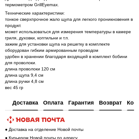
термометром GrillEyemax.
Технические характеристики:
тонкое сверхпрочное жало щупа для легкого проникновения в
продукт.
может использоваться для измерения температуры в камере
гриля, духовки, коптильни и т.п.
зажим для установки щупа на решетку в комплекте
оборудован гибким армированным проводом
удобен в хранении благодаря входящей в комплект бобини
для проволоки.
длина проволоки 120 см
длина щупа 9,4 см
длина ручки 4,8 см
вес 45 гр
Доставка
Оплата
Гарантия
Возврат
Кон
● Доставка на отделение Новой почты
● Курьером Новой почты по адресу