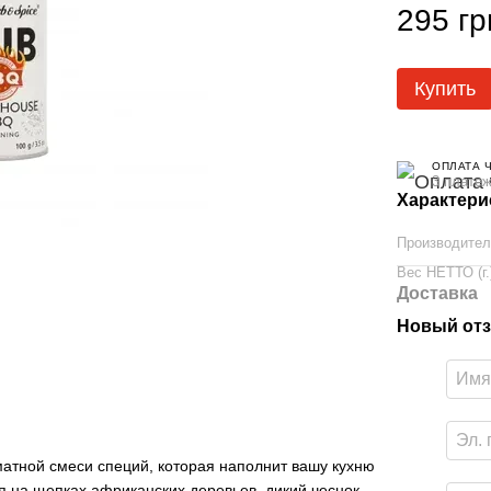
295 гр
Купить
ОПЛАТА 
3 платеж
Характери
Производите
Вес НЕТТО (г.
Доставка
Новый отз
матной смеси специй, которая наполнит вашу кухню
я на щепках африканских деревьев, дикий чеснок,