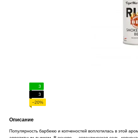
3
3
−20%
Описание
Популярность барбекю и копченостей воплотилась в этой аро
аппетитным дымком. В основе — атлантическая соль, копчена