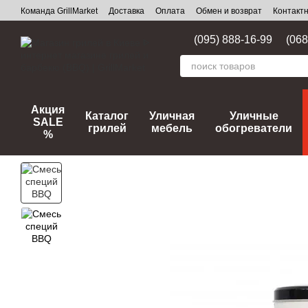
Перейти к основному контенту
Команда GrillMarket
Доставка
Оплата
Обмен и возврат
Контакт
(095) 888-16-99
(068
Акция
Каталог
Уличная
Уличные
SALE
грилей
мебель
обогреватели
%