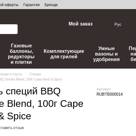
ной оферты
Гарантия
Бренди
Мой заказ
Рус
Газовые
Умные
Пе
баллоны,
Комплектующие
вазоны и
н
редукторы
для грилей
удобрения
б
и плитки
пеции и соусы
Специи
Q Smoke Blend, 100г Cape Herb & Spice
ь специй BBQ
Артикул
RUBTB000014
 Blend, 100г Cape
& Spice
ставить отзыв