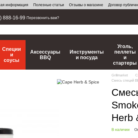
ная информация
Полезные статьи
Отзывы о магазине
Договор публич
) 888-16-99
Перезвонить вам?
Уголь,
Специи
Аксессуары
Инструменты
пеллеты
и
BBQ
и посуда
и
соусы
стартеры
Grillmarket
С
Смесь специй BB
Смес
Smoke
Herb 
В наличии
О