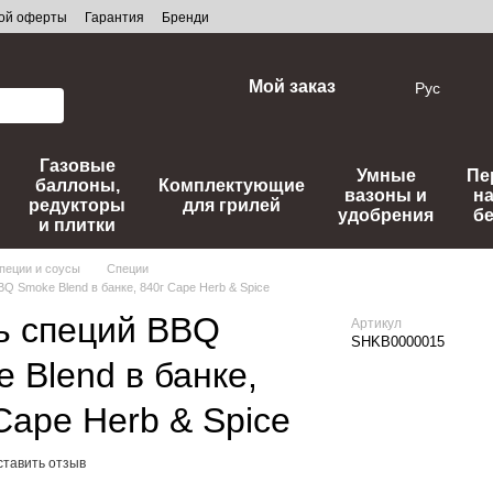
ной оферты
Гарантия
Бренди
Мой заказ
Рус
Газовые
Умные
Пе
баллоны,
Комплектующие
вазоны и
н
редукторы
для грилей
удобрения
б
и плитки
пеции и соусы
Специи
Q Smoke Blend в банке, 840г Cape Herb & Spice
ь специй BBQ
Артикул
SHKB0000015
 Blend в банке,
Cape Herb & Spice
ставить отзыв