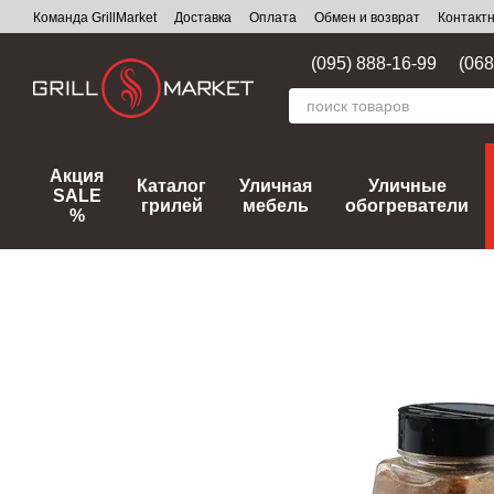
Перейти к основному контенту
Команда GrillMarket
Доставка
Оплата
Обмен и возврат
Контакт
(095) 888-16-99
(068
Акция
Каталог
Уличная
Уличные
SALE
грилей
мебель
обогреватели
%