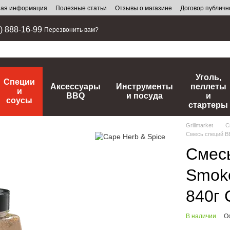
ная информация
Полезные статьи
Отзывы о магазине
Договор публич
) 888-16-99
Перезвонить вам?
Уголь,
Специи
Аксессуары
Инструменты
пеллеты
и
BBQ
и посуда
и
соусы
стартеры
Grillmarket
С
Смесь специй BB
Смес
Smoke
840г 
В наличии
О