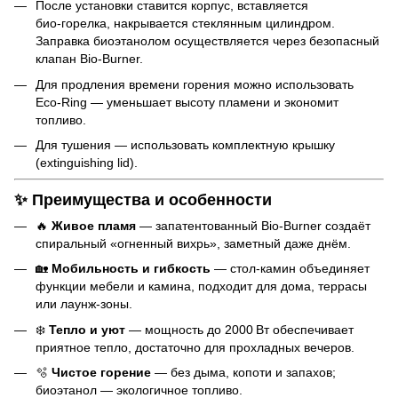
После установки ставится корпус, вставляется
био‑горелка, накрывается стеклянным цилиндром.
Заправка биоэтанолом осуществляется через безопасный
клапан Bio‑Burner.
Для продления времени горения можно использовать
Eco‑Ring — уменьшает высоту пламени и экономит
топливо.
Для тушения — использовать комплектную крышку
(extinguishing lid).
✨ Преимущества и особенности
🔥
Живое пламя
— запатентованный Bio‑Burner создаёт
спиральный «огненный вихрь», заметный даже днём.
🏡
Мобильность и гибкость
— стол‑камин объединяет
функции мебели и камина, подходит для дома, террасы
или лаунж‑зоны.
❄️
Тепло и уют
— мощность до 2000 Вт обеспечивает
приятное тепло, достаточно для прохладных вечеров.
🫧
Чистое горение
— без дыма, копоти и запахов;
биоэтанол — экологичное топливо.