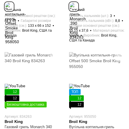
Розміри основної решітки (см.)
Кількість пальників (шт.)
3
81 х 49
Габаритні розміри
Потужність пальників (кВт.)
8,8
(ДхШхВ) (см.)
133 x 66 x 152
Розміри основної решітки (см.)
Виробник
Broil King, США та
55,15 x 37,6
Материал решіток
Канада
Чавун
Виробник
Broil King,
США та Канада
12
ТОП
12
12
Безкоштовна доставка
12
Артикул: 834263
Артикул: 955050
Broil King
Broil King
Газовий гриль Monarch 340
Вугільна коптильня-гриль