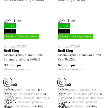
12
12
12
12
Безкоштовна доставка
Безкоштовна доставка
1
Артикул: 876983
Артикул: 875263
Broil King
Broil King
Газовий гриль Baron S590-
Газовий гриль Baron 440 Broil
Infrared Broil King 876983
King 875263
99 900 грн
67 900 грн
Немає в наявності
Немає в наявності
Кількість пальників (шт.)
5
Кількість пальників (шт.)
4
Потужність пальників (кВт.)
13,2
Потужність пальників (кВт.)
11,6
Розміри основної решітки (см.)
Розміри основної решітки (см.)
81 х 43
Материал решіток
65 x 44
Материал решіток
Чавун
Виробник
Broil King,
Чавун
Виробник
Broil King,