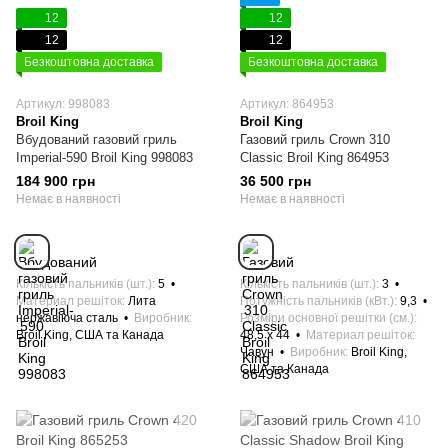
12
12
12
12
Безкоштовна доставка
Безкоштовна доставка
Артикул: 998083
Артикул: 864953
Broil King
Broil King
Вбудований газовий гриль
Газовий гриль Crown 310
Imperial-590 Broil King 998083
Classic Broil King 864953
184 900 грн
36 500 грн
Немає в наявності
Немає в наявності
Кількість пальників (шт.)
5
Кількість пальників (шт.)
3
Материал решіток
Лита
Потужність пальників (кВт.)
9,3
нержавіюча сталь
Виробник
Розміри основної решітки (см.)
Broil King, США та Канада
48,5 х 44
Материал решіток
Чавун
Виробник
Broil King,
США та Канада