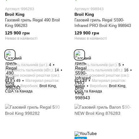
Артикул: 996283
Артикул: 998943
Broil King
Broil King
Газовий гриль Regal 490 Broil
Газовий гриль Regal S590-
King 996283
Infrared PRO Broil King 998943
125 900 грн
129 900 грн
Немає в наявності
Немає в наявності
Кількість пальників (шт.)
4
Кількість пальників (шт.)
5
Потужність пальників (кВт.)
14
Потужність пальників (кВт.)
16
Розміри основної решітки (см.)
Розміри основної решітки (см.)
64,8 х 49
Материал решіток
81 х 49
Материал решіток
Чавун
Виробник
Broil King,
Чавун
Виробник
Broil King,
США та Канада
США та Канада