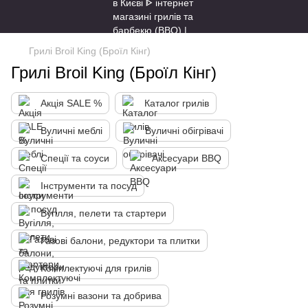
Грилі Broil King (Броїл Кінг)
Грилі Broil King (Броїл Кінг)
Акція SALE %
Каталог грилів
Вуличні меблі
Вуличні обігрівачі
Спеції та соуси
Аксесуари BBQ
Інструменти та посуд
Вугілля, пелети та стартери
Газові балони, редуктори та плитки
Комплектуючі для грилів
Розумні вазони та добрива