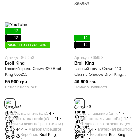
12
12
12
Безкоштовна доставка
12
Артикул: 865253
Артикул: 865953
Broil King
Broil King
Газовий гриль Crown 420 Broil
Газовий гриль Crown 410
King 865253
Classic Shadow Broil King
865953
55 900 грн
46 900 грн
Немає в наявності
Немає в наявності
Кількість пальників (шт.)
4
Кількість пальників (шт.)
4
Потужність пальників (кВт.)
11,4
Потужність пальників (кВт.)
12,4
Розміри основної решітки (см.)
Розміри основної решітки (см.)
65,2 х 44,4
Материал решіток
64,4 х 44,4
Материал решіток
Чавун
Виробник
Broil King,
Чавун
Виробник
Broil King,