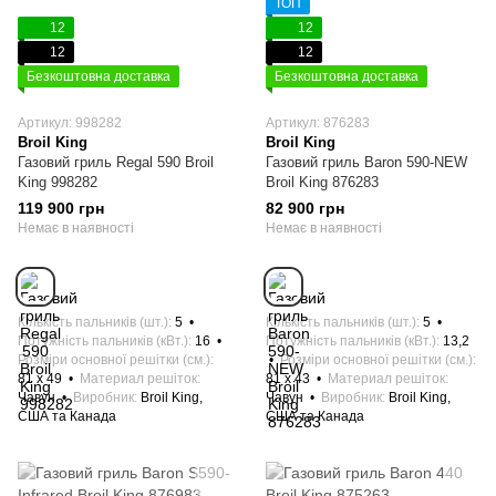
ТОП
12
12
12
12
Безкоштовна доставка
Безкоштовна доставка
Артикул: 998282
Артикул: 876283
Broil King
Broil King
Газовий гриль Regal 590 Broil
Газовий гриль Baron 590-NEW
King 998282
Broil King 876283
119 900 грн
82 900 грн
Немає в наявності
Немає в наявності
Кількість пальників (шт.)
5
Кількість пальників (шт.)
5
Потужність пальників (кВт.)
16
Потужність пальників (кВт.)
13,2
Розміри основної решітки (см.)
Розміри основної решітки (см.)
81 х 49
Материал решіток
81 х 43
Материал решіток
Чавун
Виробник
Broil King,
Чавун
Виробник
Broil King,
США та Канада
США та Канада