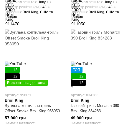
Материал решіток
Чавун
Материал решіток
Чавун
Діаметр решітки (см.)
48
Діаметр решітки (см.)
48
Виробник
Broil King, США та
Виробник
Broil King, США та
Канада
Канада
12
ТОП
12
12
Безкоштовна доставка
12
Артикул: 958050
Артикул: 834283
Broil King
Broil King
Вугільна коптильня-гриль
Газовий гриль Monarch 390
Offset Smoke Broil King 958050
Broil King 834283
57 900 грн
49 900 грн
Немає в наявності
Немає в наявності