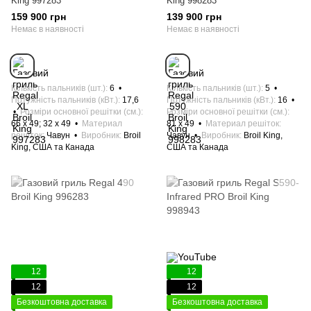
King 997283
King 998283
159 900 грн
139 900 грн
Немає в наявності
Немає в наявності
Кількість пальників (шт.)
6
Кількість пальників (шт.)
5
Потужність пальників (кВт.)
17,6
Потужність пальників (кВт.)
16
Розміри основної решітки (см.)
Розміри основної решітки (см.)
66 х 49; 32 х 49
Материал
81 х 49
Материал решіток
решіток
Чавун
Виробник
Broil
Чавун
Виробник
Broil King,
King, США та Канада
США та Канада
12
12
12
12
Безкоштовна доставка
Безкоштовна доставка