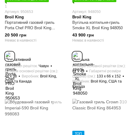
1
Артикул: 950653
Артикул: 948050
Broil King
Broil King
Портативний газовий гриль
Вугільна коптильня-гриль
Porta Chef PRO Broil King
Smoke XL Broil King 948050
950653
20 500 грн
43 900 грн
Немає в наявності
Немає в наявності
Материал решіток
Чавун
Розміри основної решітки (см.)
Розміри основної решітки (см.)
81 х 49
Габаритні розміри
46 х 38
Виробник
Broil King,
(ДхШхВ) (см.)
133 x 66 x 152
США та Канада
Виробник
Broil King, США та
Канада
ТОП