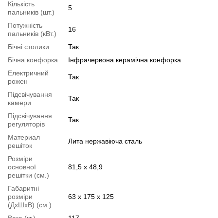
Кількість
5
пальників (шт.)
Потужність
16
пальників (кВт.)
Бічні столики
Так
Бічна конфорка
Інфрачервона керамічна конфорка
Електричний
Так
рожен
Підсвічування
Так
камери
Підсвічування
Так
регуляторів
Материал
Лита нержавіюча сталь
решіток
Розміри
основної
81,5 х 48,9
решітки (см.)
Габаритні
розміри
63 х 175 х 125
(ДхШхВ) (см.)
Вага (кг.)
117