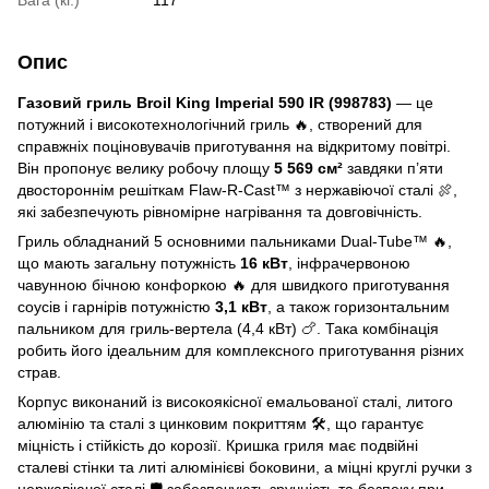
Опис
Газовий гриль Broil King Imperial 590 IR (998783)
— це
потужний і високотехнологічний гриль 🔥, створений для
справжніх поціновувачів приготування на відкритому повітрі.
Він пропонує велику робочу площу
5 569 см²
завдяки п’яти
двостороннім решіткам Flaw-R-Cast™ з нержавіючої сталі 🍖,
які забезпечують рівномірне нагрівання та довговічність.
Гриль обладнаний 5 основними пальниками Dual-Tube™ 🔥,
що мають загальну потужність
16 кВт
, інфрачервоною
чавунною бічною конфоркою 🔥 для швидкого приготування
соусів і гарнірів потужністю
3,1 кВт
, а також горизонтальним
пальником для гриль-вертела (4,4 кВт) 🍗. Така комбінація
робить його ідеальним для комплексного приготування різних
страв.
Корпус виконаний із високоякісної емальованої сталі, литого
алюмінію та сталі з цинковим покриттям 🛠️, що гарантує
міцність і стійкість до корозії. Кришка гриля має подвійні
сталеві стінки та литі алюмінієві боковини, а міцні круглі ручки з
нержавіючої сталі 🛡️ забезпечують зручність та безпеку при