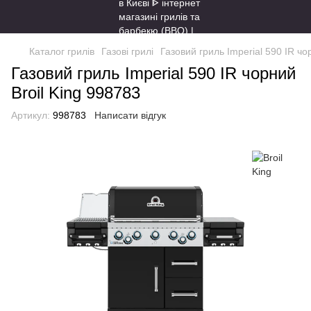
Каталог грилів
Газові грилі
Газовий гриль Imperial 590 IR чо
Газовий гриль Imperial 590 IR чорний
Broil King 998783
Артикул:
998783
Написати відгук