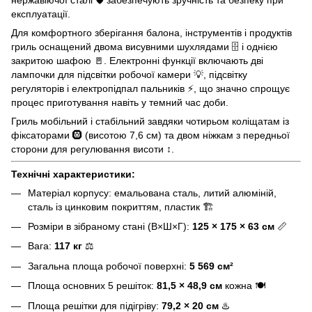
експлуатації.
Для комфортного зберігання балона, інструментів і продуктів
гриль оснащений двома висувними шухлядами 🗄️ і однією
закритою шафою 🚪. Електронні функції включають дві
лампочки для підсвітки робочої камери 💡, підсвітку
регуляторів і електропідпал пальників ⚡, що значно спрощує
процес приготування навіть у темний час доби.
Гриль мобільний і стабільний завдяки чотирьом коліщатам із
фіксаторами 🛞 (висотою 7,6 см) та двом ніжкам з передньої
сторони для регулювання висоти ↕️.
Технічні характеристики:
Матеріал корпусу: емальована сталь, литий алюміній,
сталь із цинковим покриттям, пластик 🏗️
Розміри в зібраному стані (В×Ш×Г):
125 × 175 × 63 см
📏
Вага:
117 кг
⚖️
Загальна площа робочої поверхні:
5 569 см²
Площа основних 5 решіток:
81,5 × 48,9 см
кожна 🍽️
Площа решітки для підігріву:
79,2 × 20 см
♨️