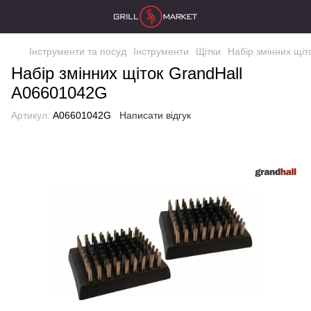
Інструменти та посуд
Інструменти
Щітки
Набір змінних щі
Набір змінних щіток GrandHall
A06601042G
Артикул:
A06601042G
Написати відгук