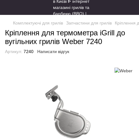
Комплектуючі для грилів
Запчастини для грилів
Кріплення д
Кріплення для термометра iGrill до
вугільних грилів Weber 7240
Артикул:
7240
Написати відгук