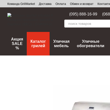
Перейти к основному контенту
Команда GrillMarket
Доставка
Оплата
Обмен и возврат
Контакт
(095) 888-16-99
(068
Акция
Каталог
Уличная
Уличные
SALE
грилей
мебель
обогреватели
%