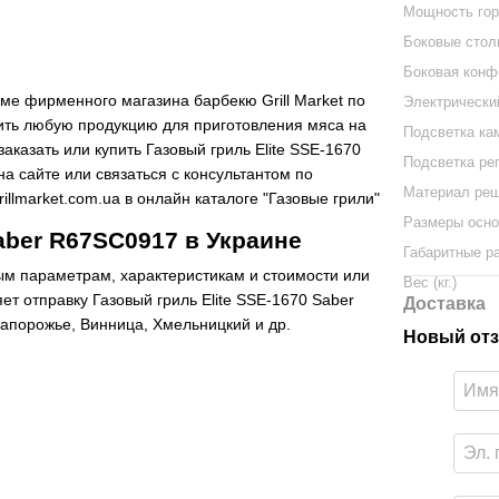
Мощность горе
Боковые стол
Боковая конф
уме фирменного магазина барбекю Grill Market по
Электрически
пить любую продукцию для приготовления мяса на
Подсветка ка
аказать или купить Газовый гриль Elite SSE-1670
Подсветка ре
а сайте или связаться с консультантом по
Материал реш
llmarket.com.ua в онлайн каталоге "Газовые грили"
Размеры осно
aber R67SC0917 в Украине
Габаритные р
ым параметрам, характеристикам и стоимости или
Вес (кг.)
т отправку Газовый гриль Elite SSE-1670 Saber
Доставка
Запорожье, Винница, Хмельницкий и др.
Новый отз