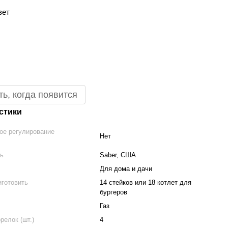
вет
ь, когда появится
стики
ое регулирование
Нет
ль
Saber, США
Для дома и дачи
иготовить
14 стейков или 18 котлет для
бургеров
Газ
релок (шт.)
4