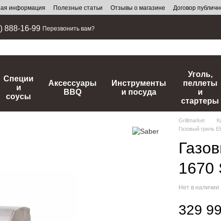
ная информация
Полезные статьи
Отзывы о магазине
Договор публич
) 888-16-99
Перезвонить вам?
Уголь,
Специи
Аксессуары
Инструменты
пеллеты
и
BBQ
и посуда
и
соусы
стартеры
Grillmarket
К
Газовый гриль E
Газов
1670
Нет в наличии
329 99