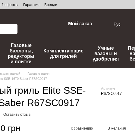
ной оферты
Гарантия
Бренди
Мой заказ
Рус
Газовые
Умные
Пе
баллоны,
Комплектующие
вазоны и
н
редукторы
для грилей
удобрения
б
и плитки
аталог грилей
Газовые грили
lite SSE-1670 Saber R67SC0917
ый гриль Elite SSE-
Артикул
R67SC0917
 Saber R67SC0917
Оставить отзыв
0 грн
К сравнению
В желания