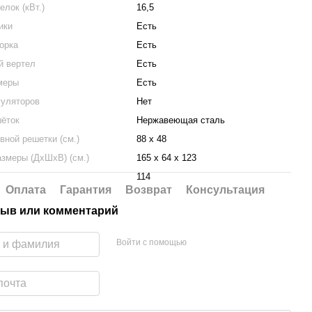
лок (кВт.)
16,5
ики
Есть
орка
Есть
й вертел
Есть
меры
Есть
гуляторов
Нет
ёток
Нержавеющая сталь
вной решетки (см.)
88 х 48
азмеры (ДхШхВ) (см.)
165 х 64 х 123
114
Оплата
Гарантия
Возврат
Консультация
ыв или комментарий
Войти с помощью