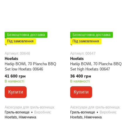
Безкоштовна доставка
Безкоштовна доставка
Під замовлення
Під замовлення
Артикул: 00646
Артикул: 00647
Hoefats
Hoefats
Набір BOWL 70 Plancha BBQ
Набір BOWL 70 Plancha BBQ
Set low Hoefats 00646
Set high Hoefats 00647
41 600 грн
36 400 грн
В наявності
В наявності
Купити
Купити
Аксесуари для гриль-вогнища
Аксесуари для гриль-вогнища
Гриль-вогнище
Виробник
Гриль-вогнище
Виробник
Hoefats, Німеччина
Hoefats, Німеччина