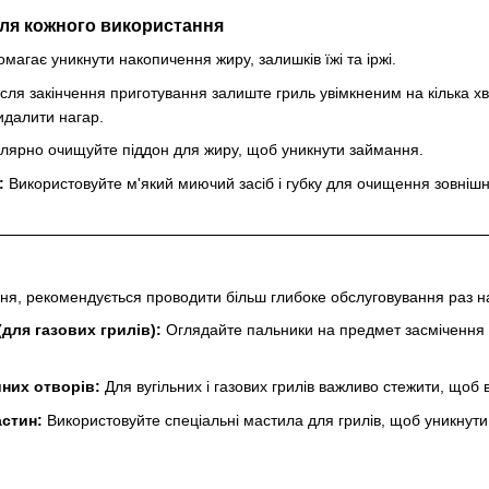
сля кожного використання
магає уникнути накопичення жиру, залишків їжі та іржі.
сля закінчення приготування залиште гриль увімкненим на кілька хв
идалити нагар.
лярно очищуйте піддон для жиру, щоб уникнути займання.
:
Використовуйте м'який миючий засіб і губку для очищення зовнішн
я, рекомендується проводити більш глибоке обслуговування раз на
(для газових грилів):
Оглядайте пальники на предмет засмічення т
них отворів:
Для вугільних і газових грилів важливо стежити, щоб 
стин:
Використовуйте спеціальні мастила для грилів, щоб уникнути