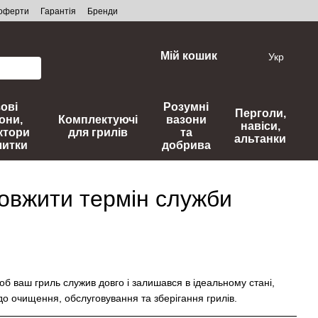
 оферти
Гарантія
Бренди
Мій кошик
Укр
зові
Розумні
Перголи,
они,
Комплектуючі
вазони
навіси,
ктори
для грилів
та
альтанки
литки
добрива
довжити термін служби
об ваш гриль служив довго і залишався в ідеальному стані,
до очищення, обслуговування та зберігання грилів.