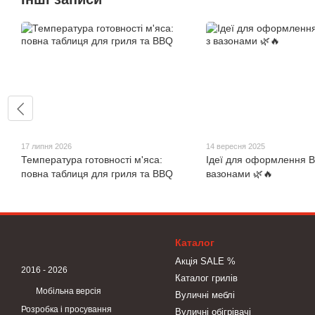
17 липня 2026
14 вересня 2025
Температура готовності м'яса:
Ідеї для оформлення B
повна таблиця для гриля та BBQ
вазонами 🌿🔥
Каталог
Акція SALE %
2016 - 2026
Каталог грилів
Мобільна версія
Вуличні меблі
Розробка і просування
Вуличні обігрівачі