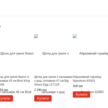
о
ка для гриля Baron із
Щітка для гриля з пальмири
Абразивний скрабер
ьміри 45 см Broil King
з дод. головкою 47 см Big
Napoleon 62003
038
Green Egg 127129
300 грн
50 грн
2 290 грн
Купити
Купити
Купити