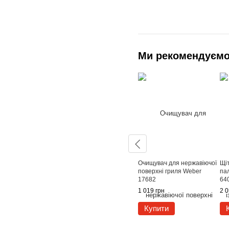
Ми рекомендуєм
Очищувач для нержавіючої
Щіт
поверхні гриля Weber
пал
17682
64
1 019 грн
2 0
Купити