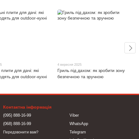
25
4 вересня 2025
 плити для дачі: які
Гриль під дахом: як зробити зону
одять для outdoor-кухні
безпечною та зручною
Контактна інформація
(095) 888-16-99
Viber
(068) 888-16-99
WhatsApp
Telegram
Передзвонити вам?