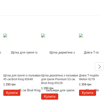
Щітка для гриля із пальміри
Щітка дерев'яна з пальміри
Довга Т-подібна щіт
45 см Broil King 65648
для гриля Premium 53 см.
Weber 6278
Broil King 65228
1 290 грн
1 359 грн
1 290 грн
Купити
Купити
Купити