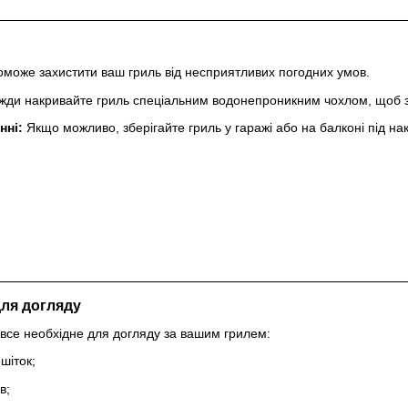
оможе захистити ваш гриль від несприятливих погодних умов.
ди накривайте гриль спеціальним водонепроникним чохлом, щоб зах
нні:
Якщо можливо, зберігайте гриль у гаражі або на балконі під н
для догляду
все необхідне для догляду за вашим грилем:
шіток;
в;