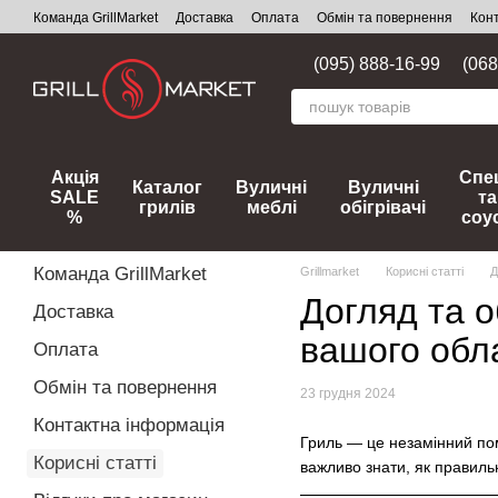
Перейти до основного контенту
Команда GrillMarket
Доставка
Оплата
Обмін та повернення
Кон
(095) 888-16-99
(068
Акція
Спец
Каталог
Вуличні
Вуличні
SALE
та
грилів
меблі
обігрівачі
%
соу
Команда GrillMarket
Grillmarket
Корисні статті
Д
Догляд та о
Доставка
вашого обл
Оплата
Обмін та повернення
23 грудня 2024
Контактна інформація
Гриль — це незамінний пом
Корисні статті
важливо знати, як правиль