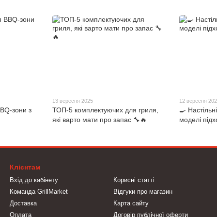
13 вересня 2025
12 вересня 20
BQ-зони з
ТОП-5 комплектуючих для гриля,
🍳 Настільні
які варто мати про запас 🔧🔥
моделі підх
Клієнтам
Вхід до кабінету
Корисні статті
Команда GrillMarket
Відгуки про магазин
Доставка
Карта сайту
Оплата
Договір публічної оферти