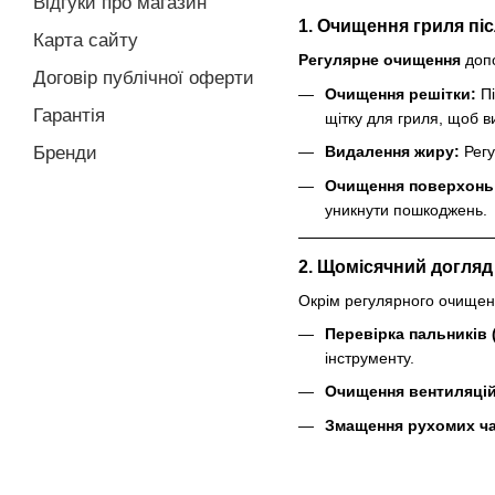
Відгуки про магазин
1. Очищення гриля пі
Карта сайту
Регулярне очищення
допо
Договір публічної оферти
Очищення решітки:
Пі
Гарантія
щітку для гриля, щоб в
Бренди
Видалення жиру:
Регу
Очищення поверхонь
уникнути пошкоджень.
2. Щомісячний догляд
Окрім регулярного очищенн
Перевірка пальників 
інструменту.
Очищення вентиляцій
Змащення рухомих ча