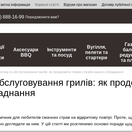
тактна інформація
Корисні статті
Відгуки про магазин
Договір публічної
) 888-16-99
Передзвонити вам?
Га
ії
Вугілля,
Аксесуари
Інструменти
бал
пелети та
BBQ
та посуд
реду
си
стартери
та п
огляд та обслуговування грилів: як продовжити термін служби вашого обладнання
бслуговування грилів: як про
аднання
ічник для любителів смачних страв на відкритому повітрі. Проте, щ
но доглядати за ним. У цій статті ми розглянемо основні поради що