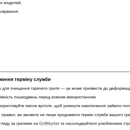
их моделей;
говування.
ження терміну служби
у для очищення гарячого гриля — це може призвести до деформаці
явність пошкоджень перед кожним використанням.
икористовуйте якісне вугілля, щоб уникнути накопичення зайвого поп
правил, ви зможете не лише продовжити термін служби вашого грил
гляду за грилями на
GrillMarket
та насолоджуйтеся улюбленими стра