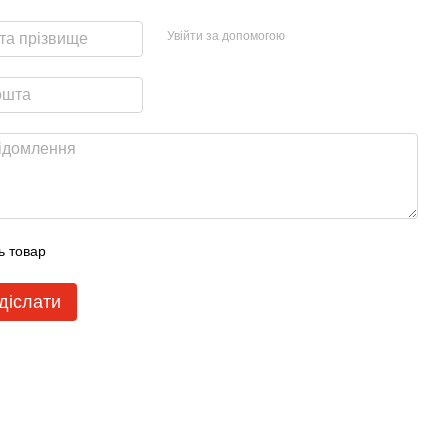
Увійти за допомогою
ь товар
діслати