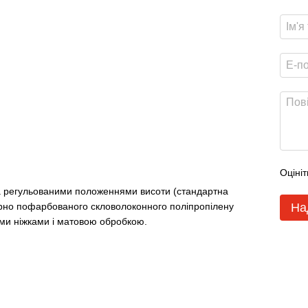
Оцініт
ма регульованими положеннями висоти (стандартна
На
омірно пофарбованого скловолоконного поліпропілену
ими ніжками і матовою обробкою.