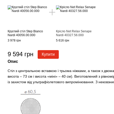
Круглий стіл Step Bianco
Крісло Net Relax Senape
Nardi 40056.00.000
Nardi 40327.56.000
3 978 грн
5 616 грн
9 594 грн
Купити
Опис
Стіл з центральною вставкою і трьома ніжками, а також з дво
висота – 73 см і висота «міні» – 40 см). Виготовлений з рівн
із захистом від ультрафіолетового випромінювання. З нековзн