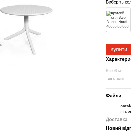
Виберіть ко
Купити
Характери
Виробник
Тип столів
Файли
cata
31.4 М
PDF
Доставка
Новий від