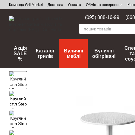
Перейти до основного контенту
Команда GrillMarket
Доставка
Оплата
Обмін та повернення
Кон
(095) 888-16-99
(068
Акція
Спец
Каталог
Вуличні
Вуличні
SALE
та
грилів
меблі
обігрівачі
%
соу