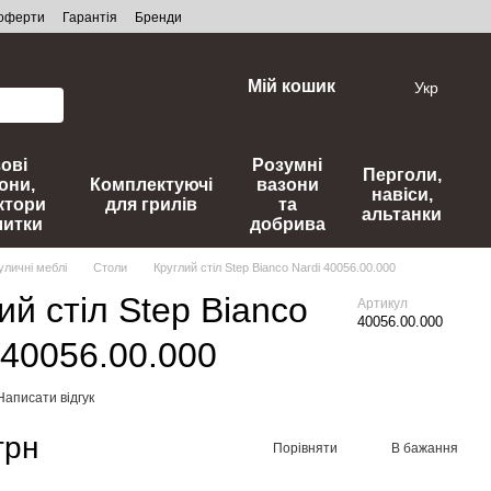
 оферти
Гарантія
Бренди
Мій кошик
Укр
зові
Розумні
Перголи,
они,
Комплектуючі
вазони
навіси,
ктори
для грилів
та
альтанки
литки
добрива
уличні меблі
Столи
Круглий стіл Step Bianco Nardi 40056.00.000
ий стіл Step Bianco
Артикул
40056.00.000
 40056.00.000
Написати відгук
грн
Порівняти
В бажання