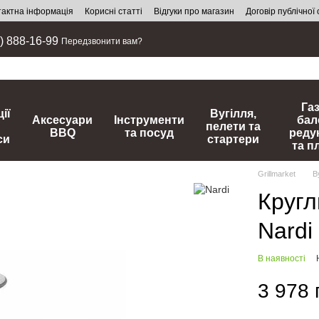
тактна інформація
Корисні статті
Відгуки про магазин
Договір публічної
) 888-16-99
Передзвонити вам?
Га
ії
Вугілля,
Аксесуари
Інструменти
бал
пелети та
BBQ
та посуд
реду
си
стартери
та п
Grillmarket
В
Кругл
Nardi
В наявності
3 978 