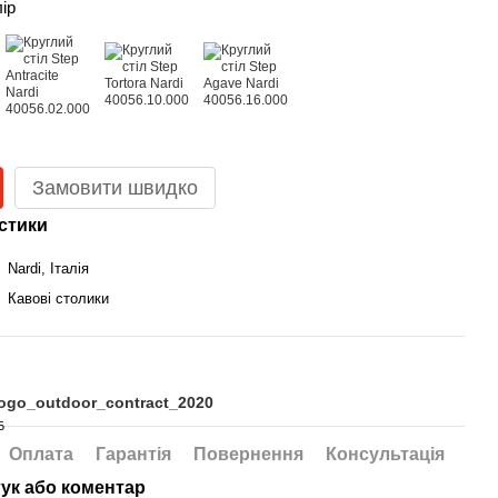
лір
Замовити швидко
стики
Nardi, Італія
Кавові столики
logo_outdoor_contract_2020
Б
Оплата
Гарантія
Повернення
Консультація
гук або коментар