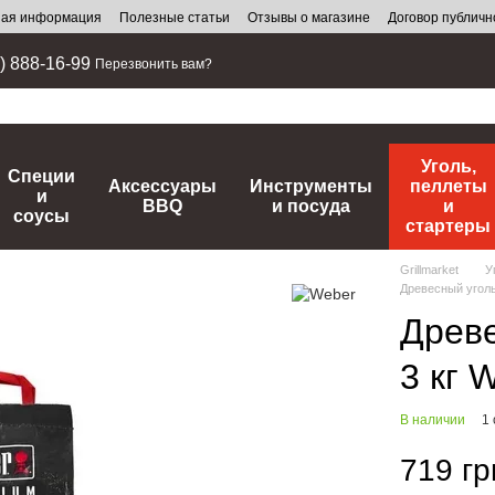
ная информация
Полезные статьи
Отзывы о магазине
Договор публич
) 888-16-99
Перезвонить вам?
Уголь,
Специи
Аксессуары
Инструменты
пеллеты
и
BBQ
и посуда
и
соусы
стартеры
Grillmarket
У
Древесный уголь
Древ
3 кг 
В наличии
1
719 гр