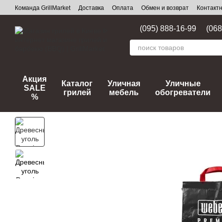
Перейти к основному контенту
Команда GrillMarket
Доставка
Оплата
Обмен и возврат
Контакт
(095) 888-16-99
(068
Акция
Каталог
Уличная
Уличные
SALE
грилей
мебель
обогреватели
%