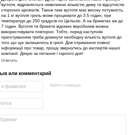
вугілля, відрізняється невеликою кількістю диму та відсутністю
сторонніх ароматів. Також таке вугілля має високу потужність,
на 1 кг вугілля гриль може процювати до 3.5 годин, при
температурі до 250 градусів по Цельсію. А на брикетах аж до
7 годин. Вугілля та брикети відомих виробників можна
використовувати повторно. Тобто, перед наступнім
приготуванням треба докинути необхідну кількість вугілля до
того що ще залишилось в грилі. Для отримання повної
інформації про товар, прошу звернутись до експертів нашої
компанії. Дякую за питання і гарного дня!
Ответить
ыв или комментарий
Войти с помощью