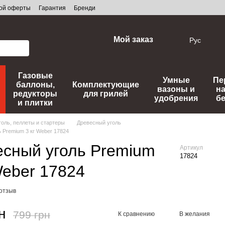
ной оферты
Гарантия
Бренди
Мой заказ
Рус
Газовые
Умные
Пе
баллоны,
Комплектующие
вазоны и
н
редукторы
для грилей
удобрения
б
и плитки
голь, пеллеты и стартеры
Древесный уголь
 Premium 3 кг Weber 17824
есный уголь Premium
Артикул
17824
Weber 17824
 отзыв
н
799 грн
К сравнению
В желания