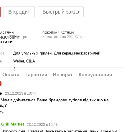
В кредит
Быстрый заказ
ЧАСТЯМИ
ПОКУПКА ЧАСТЯМИ
а по 239.67 грн
3 платежа по 239.67 грн
стики
ров
Для угольных грилей, Для керамических грилей
ль
Weber, США
3
Оплата
Гарантия
Возврат
Консультация
1
ан
23.12.2023 в 13:44
! Чим відрізняється Ваше брендове вугілля від тих що на
вці?
ть
Grill Market
23.12.2023 в 15:43
Доброго дня, Степан! Дуже гарне запитання, лайк. Преміум