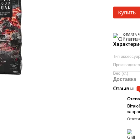
Купить
ОПЛАТА 
3 платеж
Характери
Тип аксессуа
Производите
Вес (кг.)
Доставка
Отзывы
Степ
Вітаю
запра
Ответи