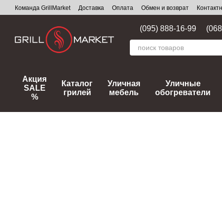
Перейти к основному контенту
Команда GrillMarket
Доставка
Оплата
Обмен и возврат
Контакт
(095) 888-16-99
(068
Акция
Каталог
Уличная
Уличные
SALE
грилей
мебель
обогреватели
%