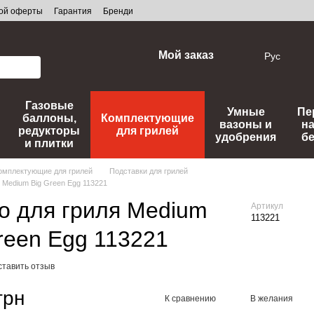
ной оферты
Гарантия
Бренди
Мой заказ
Рус
Газовые
Умные
Пе
баллоны,
Комплектующие
вазоны и
н
редукторы
для грилей
удобрения
б
и плитки
омплектующие для грилей
Подставки для грилей
я Medium Big Green Egg 113221
о для гриля Medium
Артикул
113221
reen Egg 113221
ставить отзыв
грн
К сравнению
В желания