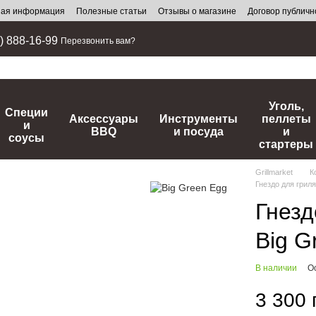
ная информация
Полезные статьи
Отзывы о магазине
Договор публич
) 888-16-99
Перезвонить вам?
Уголь,
Специи
Аксессуары
Инструменты
пеллеты
и
BBQ
и посуда
и
соусы
стартеры
Grillmarket
К
Гнездо для грил
Гнезд
Big G
В наличии
О
3 300 