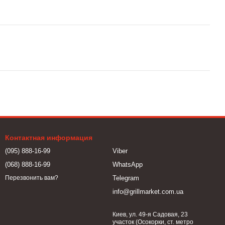
Контактная информация
(095) 888-16-99
Viber
(068) 888-16-99
WhatsApp
Telegram
Перезвонить вам?
info@grillmarket.com.ua
Киев, ул. 49-я Садовая, 23
участок (Осокорки, ст. метро