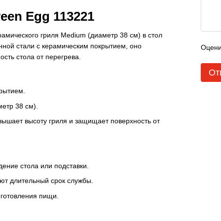
een Egg 113221
рамического гриля Medium (диаметр 38 см) в стол
нной стали с керамическим покрытием, оно
Оцени
сть стола от перегрева.
От
рытием.
етр 38 см).
овышает высоту гриля и защищает поверхность от
ение стола или подставки.
т длительный срок службы.
готовления пищи.