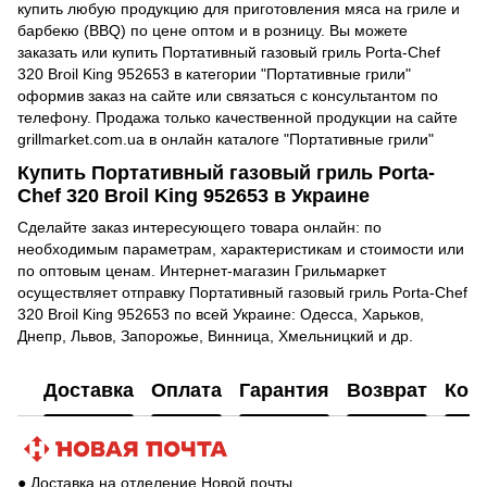
купить любую продукцию для приготовления мяса на гриле и
барбекю (BBQ) по цене оптом и в розницу. Вы можете
заказать или купить Портативный газовый гриль Porta-Chef
320 Broil King 952653 в категории "Портативные грили"
оформив заказ на сайте или связаться с консультантом по
телефону. Продажа только качественной продукции на сайте
grillmarket.com.ua в онлайн каталоге "Портативные грили"
Купить Портативный газовый гриль Porta-
Chef 320 Broil King 952653 в Украине
Сделайте заказ интересующего товара онлайн: по
необходимым параметрам, характеристикам и стоимости или
по оптовым ценам. Интернет-магазин Грильмаркет
осуществляет отправку Портативный газовый гриль Porta-Chef
320 Broil King 952653 по всей Украине: Одесса, Харьков,
Днепр, Львов, Запорожье, Винница, Хмельницкий и др.
Доставка
Оплата
Гарантия
Возврат
Кон
● Доставка на отделение Новой почты