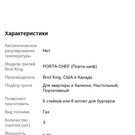
Характеристики
Автоматическое
регулирование
Нет
температуры
Модели грилей
PORTA-CHEF (Порта-шеф)
Broil King
Производитель
Broil King, США и Канада
Подбор гриля
Для квартиры и балкона, Настольный,
Портативный
Позволяет
5 стейков или 8 котлет для бургеров
приготовить
Вид топлива
Газ
Количество
3
горелок (шт.)
Мощность