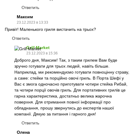
Ответить
Максим
23.12.2023 в 13:33
Привіт! Маленького гриля вистачить на трьох?
Ответить
Grill Market
23.12.2023 в 15:36
Доброго дня, Максим! Так, з таким грилем Вам буде
зручно готувати для трьох людей, навіть більше.
Наприклад, ми рекомендуємо готувати повноцінну страву,
а саме: стейки та порційно овочі гриль. В Порта Шефі у
Вас є змога одночасно приготувати чотири стейка Рибай,
та чотири порції овочів гриль. Для портативних грилів це
гарна характеристика, достатньо велика жарочна
поверхня. Для отримання повної інформації про
обладнання, прошу звернутись до експертів нашої
компанії. Дякую за питання і гарного дня!
Ответить
Олена