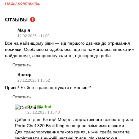
Наши контакты
Отзывы
5
Марія
12.02.2025 в 11:00
Все на найвищому рівні — від першого дзвінка до отримання
посилки. Особливо сподобалось, що не намагались «втюхати»
найдорожче, а запропонували те, що справді треба.
Ответить
Віктор
23.12.2023 в 13:52
Привіт! Як його транспортувати в машині?
Ответить
Grill Market
23.12.2023 в 15:48
Доброго дня, Віктор! Модель портативного газового гриля
Porta Chef 320 Broil King оснащена знімними ніжками.
Для транспортування такого гриля, ніжки треба зняти та
зафіксувати в нижній частині гриля, під камерою в