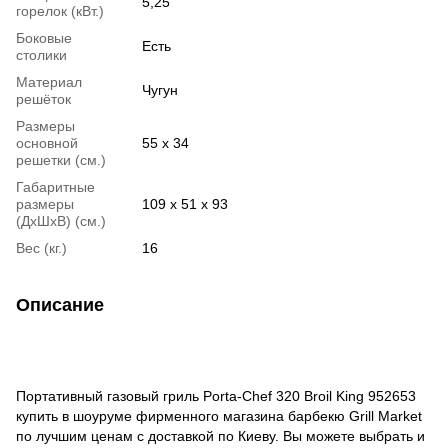
5,25
горелок (кВт.)
Боковые
Есть
столики
Материал
Чугун
решёток
Размеры
основной
55 х 34
решетки (см.)
Габаритные
размеры
109 х 51 x 93
(ДхШхВ) (см.)
Вес (кг.)
16
Описание
Портативный газовый гриль Porta-Chef 320 Broil King 952653
купить в шоуруме фирменного магазина барбекю Grill Market
по лучшим ценам с доставкой по Киеву. Вы можете выбрать и