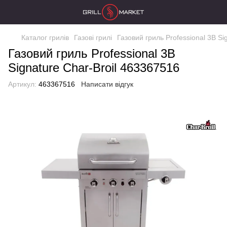
Каталог грилів
Газові грилі
Газовий гриль Professional 3B Si
Газовий гриль Professional 3B
Signature Char-Broil 463367516
Артикул:
463367516
Написати відгук