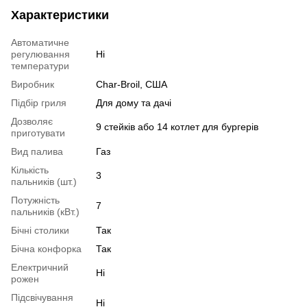
Характеристики
Автоматичне
регулювання
Ні
температури
Виробник
Char-Broil, США
Підбір гриля
Для дому та дачі
Дозволяє
9 стейків або 14 котлет для бургерів
приготувати
Вид палива
Газ
Кількість
3
пальників (шт.)
Потужність
7
пальників (кВт.)
Бічні столики
Так
Бічна конфорка
Так
Електричний
Ні
рожен
Підсвічування
Ні