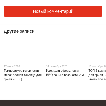
Новый комментарий
Другие записи
17 июля 2026
14 сентября 2025
13 сентября 2
Температура готовности
Идеи для оформления
ТОП-5 комп
мяса: полная таблица для
BBQ-зоны с вазонами 🌿🔥
для гриля, 
гриля и BBQ
иметь про з