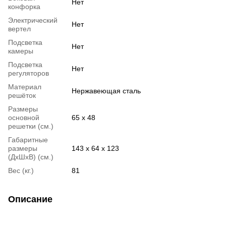
Нет
конфорка
Электрический
Нет
вертел
Подсветка
Нет
камеры
Подсветка
Нет
регуляторов
Материал
Нержавеющая сталь
решёток
Размеры
основной
65 х 48
решетки (см.)
Габаритные
размеры
143 х 64 х 123
(ДхШхВ) (см.)
Вес (кг.)
81
Описание