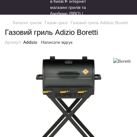
Каталог грилів
Газові грилі
Газовий гриль Addizio Boretti
Газовий гриль Adizio Boretti
Артикул:
Addizio
Написати відгук