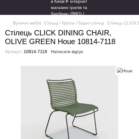
Вуличні меблі
Стільці / Крісла / Барні стільці
Стілець CLICK
Стілець CLICK DINING CHAIR,
OLIVE GREEN Houe 10814-7118
Артикул:
10814-7118
Написати відгук