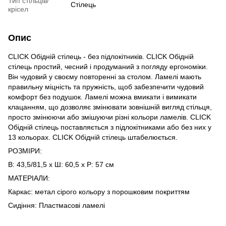
Тип стільців/
Стілець
крісел
Опис
CLICK Обідній стілець - без підлокітників. CLICK Обідній
стілець простий, чесний і продуманий з погляду ергономіки.
Він чудовий у своєму повторенні за столом. Ламелі мають
правильну міцність та пружність, щоб забезпечити чудовий
комфорт без подушок. Ламелі можна вмикати і вимикати
клацанням, що дозволяє змінювати зовнішній вигляд стільця,
просто змінюючи або змішуючи різні кольори ламелів. CLICK
Обідній стілець поставляється з підлокітниками або без них у
13 кольорах. CLICK Обідній стілець штабелюється.
РОЗМІРИ:
В: 43,5/81,5 х Ш: 60,5 х Р: 57 см
МАТЕРІАЛИ:
Каркас: метал сірого кольору з порошковим покриттям
Сидіння: Пластмасові ламелі