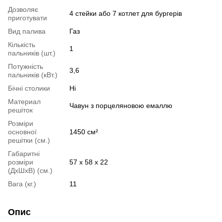
Дозволяє
4 стейки або 7 котлет для бургерів
приготувати
Вид палива
Газ
Кількість
1
пальників (шт.)
Потужність
3,6
пальників (кВт.)
Бічні столики
Ні
Материал
Чавун з порцеляновою емаллю
решіток
Розміри
основної
1450 см²
решітки (см.)
Габаритні
розміри
57 х 58 x 22
(ДхШхВ) (см.)
Вага (кг.)
11
Опис