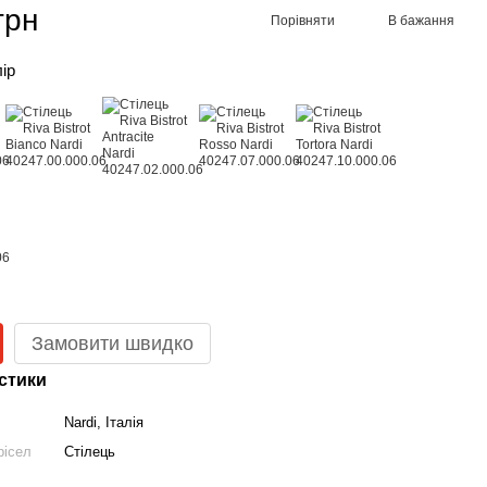
грн
Порівняти
В бажання
лір
Замовити швидко
стики
Nardi, Італія
рісел
Стілець