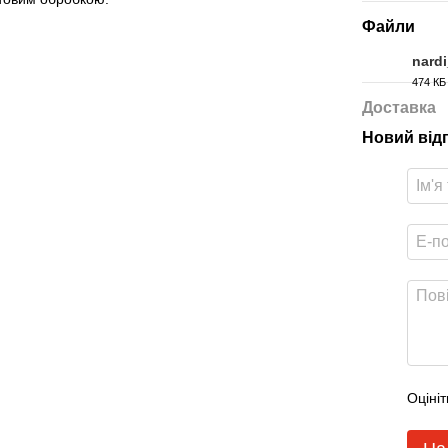
Файли
nard
474 КБ
PDF
Доставка
Новий від
Оцініт