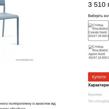
3 510 
Виберіть ко
Купити
Характери
Виробник
Тип стільців/к
ного поліпропілену із захистом від
атовим обробкою.