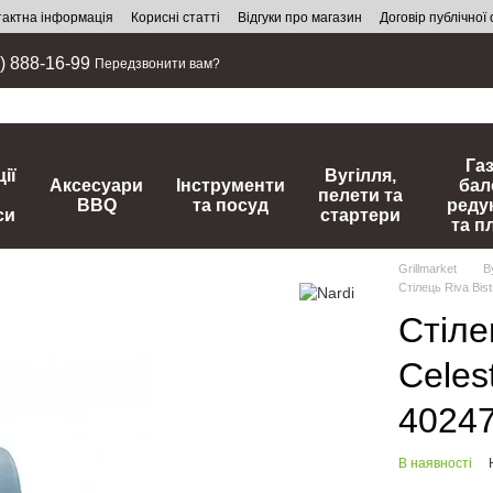
тактна інформація
Корисні статті
Відгуки про магазин
Договір публічної
) 888-16-99
Передзвонити вам?
Га
ії
Вугілля,
Аксесуари
Інструменти
бал
пелети та
BBQ
та посуд
реду
си
стартери
та п
Grillmarket
В
Стілець Riva Bist
Стіле
Celes
40247
В наявності