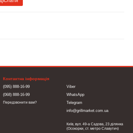
діслати
Контактна інформація
(095) 888-16-99
Viber
(068) 888-16-99
WhatsApp
Telegram
Передзвонити вам?
info@grillmarket.com.ua
Київ, вул. 49-а Садова, 23 ділянка
(Осокорки, ст. метро Славутич)