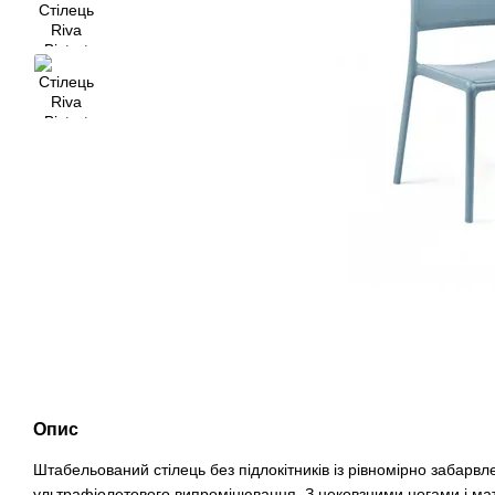
Опис
Штабельований стілець без підлокітників із рівномірно забарвле
ультрафіолетового випромінювання. З нековзними ногами і м