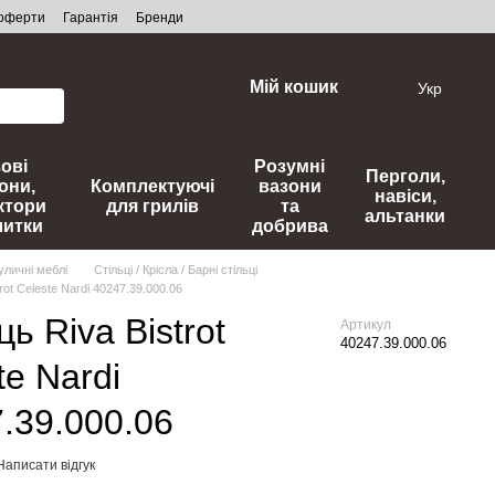
 оферти
Гарантія
Бренди
Мій кошик
Укр
зові
Розумні
Перголи,
они,
Комплектуючі
вазони
навіси,
ктори
для грилів
та
альтанки
литки
добрива
уличні меблі
Стільці / Крісла / Барні стільці
rot Celeste Nardi 40247.39.000.06
ць Riva Bistrot
Артикул
40247.39.000.06
te Nardi
.39.000.06
Написати відгук