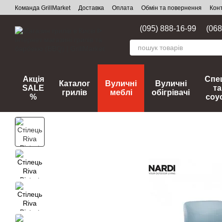
Перейти до основного контенту
Команда GrillMarket
Доставка
Оплата
Обмін та повернення
Кон
(095) 888-16-99
(068
Акція
Спец
Каталог
Вуличні
Вуличні
SALE
та
грилів
меблі
обігрівачі
%
соу