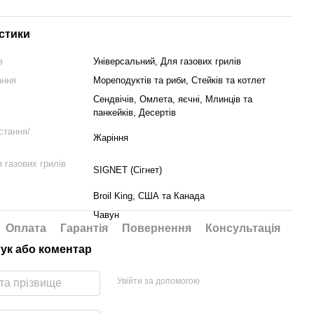
стики
в
Універсальний, Для газових грилів
ання
Мореподуктів та риби, Стейків та котлет
Сендвічів, Омлета, яєчні, Млинців та
панкейків, Десертів
стання/
Жаріння
 газових грилів
SIGNET (Сігнет)
Broil King, США та Канада
Чавун
Оплата
Гарантія
Повернення
Консультація
гук або коментар
Увійти за допомогою