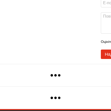
Оцініт
На