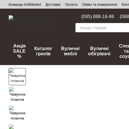
Перейти до основного контенту
Команда GrillMarket
Доставка
Оплата
Обмін та повернення
Кон
(095) 888-16-99
(068
Акція
Спец
Каталог
Вуличні
Вуличні
SALE
та
грилів
меблі
обігрівачі
%
соу