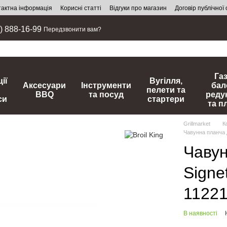
тактна інформація
Корисні статті
Відгуки про магазин
Договір публічної
) 888-16-99
Передзвонити вам?
Га
ії
Вугілля,
Аксесуари
Інструменти
бал
пелети та
BBQ
та посуд
реду
си
стартери
та п
Grillmarket
К
Чавунна планча д
Чавун
Signet
1122
В наявності