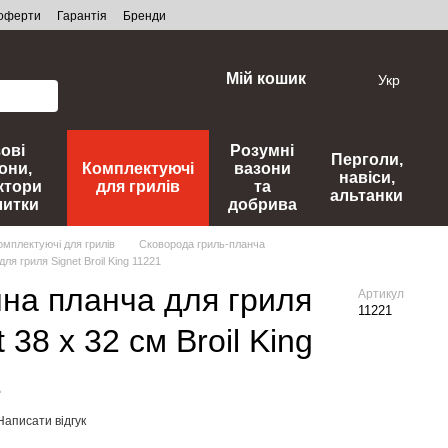
 оферти
Гарантія
Бренди
Мій кошик
Укр
зові
Розумні
Перголи,
они,
Комплектуючі
вазони
навіси,
ктори
для грилів
та
альтанки
литки
добрива
омплектуючі для грилів
Сковорода гриль-планча
ля гриля Signet Broil King 11221
на планча для гриля
Артикул
11221
 38 х 32 см Broil King
1
Написати відгук