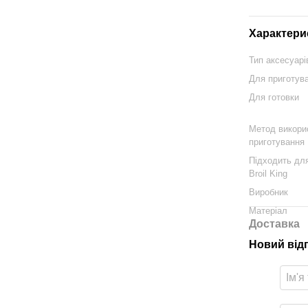
Характери
Тип аксесуарі
Для приготув
Для готовки
Метод викори
приготування
Підходить для
Broil King
Виробник
Матеріал
Доставка
Новий від