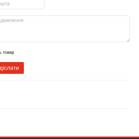
ь товар
діслати