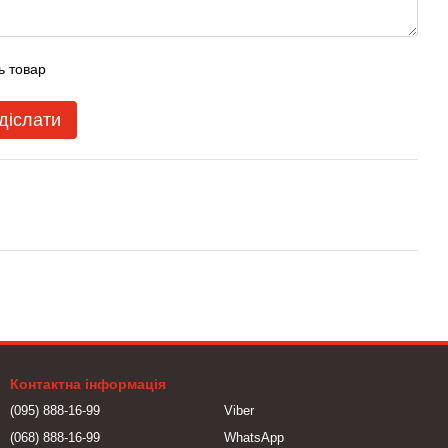
ь товар
діслати
Контактна інформація
(095) 888-16-99
Viber
(068) 888-16-99
WhatsApp