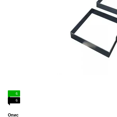
6
6
Опис