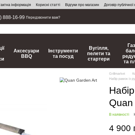
тактна інформація
Корисні статті
Відгуки про магазин
Договір публічної
) 888-16-99
Передзвонити вам?
Га
ії
Вугілля,
Аксесуари
Інструменти
бал
пелети та
BBQ
та посуд
реду
си
стартери
та п
Grillmarket
К
Набір рамок із 
Набір
Quan
В наявності
4 900 