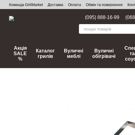
Перейти до основного контенту
Команда GrillMarket
Доставка
Оплата
Обмін та повернення
Кон
(095) 888-16-99
(068
Акція
Спец
Каталог
Вуличні
Вуличні
SALE
та
грилів
меблі
обігрівачі
%
соу