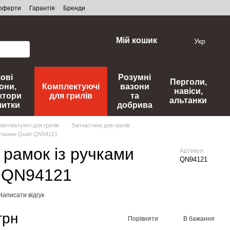
 оферти
Гарантія
Бренди
Мій кошик
Укр
зові
Розумні
Перголи,
они,
Комплектуючі
вазони
навіси,
ктори
для грилів
та
альтанки
литки
добрива
омплектуючі для грилів
Запчастини для грилів
ручками Quan QN94121
 рамок із ручками
Артикул
QN94121
 QN94121
Написати відгук
грн
Порівняти
В бажання